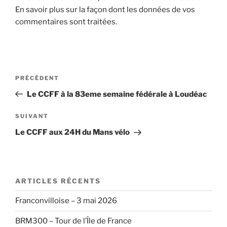
En savoir plus sur la façon dont les données de vos
commentaires sont traitées
.
Navigation
Article
PRÉCÉDENT
de
précédent
Le CCFF à la 83eme semaine fédérale à Loudéac
l’article
Article
SUIVANT
suivant
Le CCFF aux 24H du Mans vélo
ARTICLES RÉCENTS
Franconvilloise – 3 mai 2026
BRM300 – Tour de l’Île de France