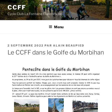
Aller
CCFF
au
Cyclo Club La Fontaine Franconville
contenu
principal
Menu
PUBLIÉ
2 SEPTEMBRE 2022
PAR
ALAIN BEAUPIED
LE
Le CCFF dans le Golfe du Morbihan