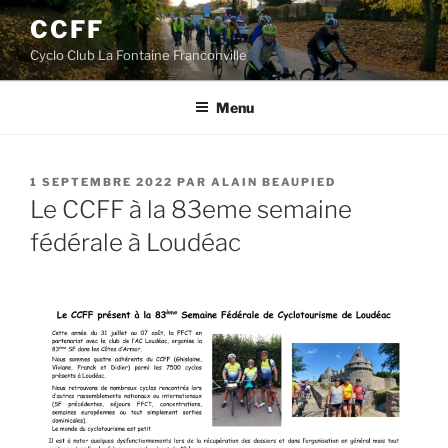
Aller
CCFF
au
Cyclo Club La Fontaine Franconville
contenu
principal
Menu
PUBLIÉ
1 SEPTEMBRE 2022
PAR
ALAIN BEAUPIED
LE
Le CCFF à la 83eme semaine
fédérale à Loudéac