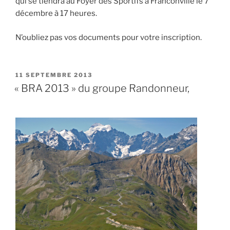
qui se tiendra au Foyer des Sportifs à Franconville le 7
décembre à 17 heures.
N’oubliez pas vos documents pour votre inscription.
PUBLIÉ
11 SEPTEMBRE 2013
LE
« BRA 2013 » du groupe Randonneur,