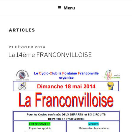
Menu
ARTICLES
PUBLIÉ
21 FÉVRIER 2014
LE
La 14ème FRANCONVILLOISE