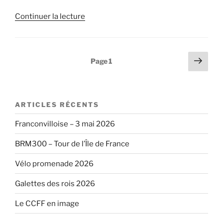
de
Continuer la lecture
« 24&25/5/2017:
Reconnaissance
à
Pagination
Page
Page
1
vélo
suiv
des
du
publications
futur
BRM
ARTICLES RÉCENTS
300
Tour
Franconvilloise – 3 mai 2026
de
BRM300 – Tour de l’Île de France
Paris »
Vélo promenade 2026
Galettes des rois 2026
Le CCFF en image