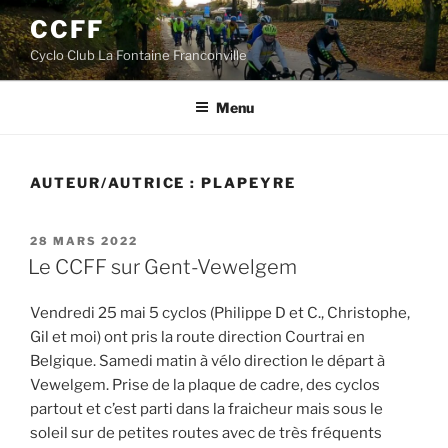
Aller
CCFF
au
Cyclo Club La Fontaine Franconville
contenu
principal
Menu
AUTEUR/AUTRICE :
PLAPEYRE
PUBLIÉ
28 MARS 2022
LE
Le CCFF sur Gent-Vewelgem
Vendredi 25 mai 5 cyclos (Philippe D et C., Christophe,
Gil et moi) ont pris la route direction Courtrai en
Belgique. Samedi matin à vélo direction le départ à
Vewelgem. Prise de la plaque de cadre, des cyclos
partout et c’est parti dans la fraicheur mais sous le
soleil sur de petites routes avec de très fréquents