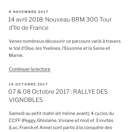
PUBLIÉ
8 NOVEMBRE 2017
LE
14 avril 2018: Nouveau BRM 300 Tour
d’Ile de France
Venez nombreux découvrir ce parcours varié à travers
le Val d’Oise, les Yvelines, l’Essonne et la Seine et
Marne.
de
Continuer la lecture
« 14
avril
PUBLIÉ
19 OCTOBRE 2017
LE
2018:
07 & 08 Octobre 2017 : RALLYE DES
Nouveau
VIGNOBLES
BRM
300
Samedi au petit matin (et même avant), 4 cyclos du
Tour
CCFF (Peggy, Ghislaine, Viviane et moi) et 3 invités
d’Ile
(Luc, Franck et Anne) sont partis à la conquête des