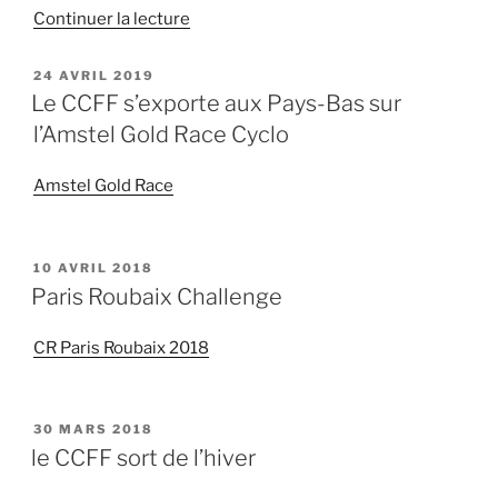
de
Continuer la lecture
« PBP
raté
PUBLIÉ
24 AVRIL 2019
LE
de
Le CCFF s’exporte aux Pays-Bas sur
Patrick »
l’Amstel Gold Race Cyclo
Amstel Gold Race
PUBLIÉ
10 AVRIL 2018
LE
Paris Roubaix Challenge
CR Paris Roubaix 2018
PUBLIÉ
30 MARS 2018
LE
le CCFF sort de l’hiver