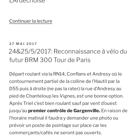
L’Ardéchoise
de
Continuer la lecture
« Les
tribulations
de
PUBLIÉ
27 MAI 2017
LE
Norbert,
24&25/5/2017: Reconnaissance à vélo du
Laurent,
futur BRM 300 Tour de Paris
Yves,
Bruno
Départ roulant via la RN14, Conflans et Andresy où le
et
contournement partiel de la colline de l’Hautil par la
Patrick
D55 puis à droite (ne pas la rater) la rue d’Andresy au
sur
pied de Chanteloup les Vignes, est une bonne option.
les
Après Triel c’est bien roulant sauf par vent d’ouest
routes
jusqu’au
premier contrôle de Gargenville.
En raison de
de
l’horaire matinal il faudra y demander une photo ou
L’Ardéchoise »
prévoir un poste de pointage sur place car les
commerçants/cafés ne seront pas ouverts.