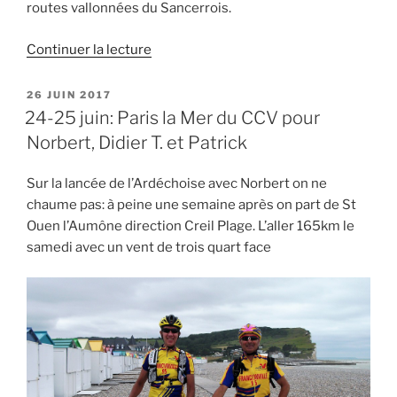
de
routes vallonnées du Sancerrois.
France »
de
Continuer la lecture
« 07
&
PUBLIÉ
26 JUIN 2017
LE
08
24-25 juin: Paris la Mer du CCV pour
Octobre
Norbert, Didier T. et Patrick
2017 :
RALLYE
Sur la lancée de l’Ardéchoise avec Norbert on ne
DES
chaume pas: à peine une semaine après on part de St
VIGNOBLES »
Ouen l’Aumône direction Creil Plage. L’aller 165km le
samedi avec un vent de trois quart face