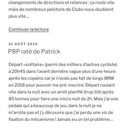
changements de directions et relances : ça roule vite
mais de nombreux pelotons de Clubs nous doublent
plus vite….
de
Continuer la lecture
« Le
CCFF
PUBLIÉ
21 AOÛT 2019
LE
sur
PBP raté de Patrick
Gent-
Vewelgem »
Départ «solitaire» (parmi des milliers d’autres cycliste)
à 20h45 dans l’avant dernière vague plus d’une heure
après les copains car je n’avais pas fait de longs BRM
en 2018 pour pouvoir me pré-inscrire. Départ roulant
vite dans la nuit avec un arrêt planifié (trop tôt) après
85 bornes pour faire une micro nuit de 2h. Mais j’ai une
pédale qui a beaucoup de jeu, dans la nuit je ne
m’arrête pas et j’y découvre que j’ai perdu une vis de
fixation du mécanisme ! Jamais eu un tel problème…