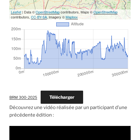
Leaflet
| Data ©
OpenStreetMap
contributors, Maps ©
OpenStreetMap
contributors,
CC-BY-SA
, Imagery ©
Mapbox
Télécharger
BRM 300-2025
Découvrez une vidéo réalisée par un participant d’une
précédente édition :