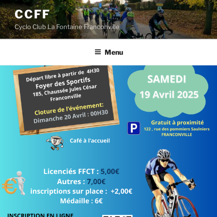
Aller
CCFF
au
Cyclo Club La Fontaine Franconville
contenu
principal
Menu